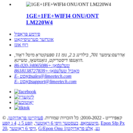
1GE+1FE+WIFI4 ONU/ONT
LM220W4
פירמע פּראָפיל
אונדזער סערטיפיקאַט
רוף אונז
אַדרעס:
צימער 701, בילדינג ב 2, נומ 11 ספּעקטראַ מיטל ראָוד,
הואַנגפּו דיסטריקט, גואַנגזשאָו, טשיינאַ.
+86-020-34065086
טעלעפֿאָן:
+8618138727839
מאָביל טעלעפאָן:
E- פּאָסט
sales@limeetech.com
E- פּאָסט
support@limeetech.com
,
פֿעיִקייטן פּראָדוקטן
© קאַפּירייט - 2010-2022: כל הזכויות שמורות.
4 ג קפּע
,
קפּע 5 ג
,
בעסטער וויפי 6 ראַוטער
,
סיטעמאַפּ
,
Epon Sfp Px
20
,
וויפי 6 ראַוטער
,
אַלע פּראָדוקטן
,
G/Epon Onu 1גע