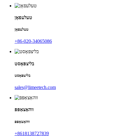
טעלעפאָן
טעלעפאָן
+86-020-34065086
בליצפּאָסט
בליצפּאָסט
sales@limeetech.com
ווהאַצאַפּפּ
ווהאַצאַפּפּ
+8618138727839