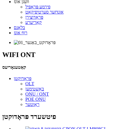
וועגן אונז
פירמע פּראָפיל
אונדזער סערטיפיקאַט
פּראָדוצירן
קאַריערע
בלאָגס
רוף אונז
WIFI ONT
קאַטעגאָריעס
פּראָדוקטן
OLT
באַשטימען
ONU / ONT
POE ONU
ראַוטער
פיטשערד פּראָדוקטן