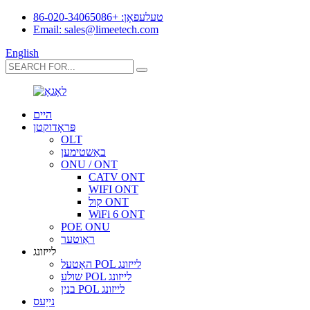
טעלעפאָן: +86-020-34065086
Email: sales@limeetech.com
English
היים
פּראָדוקטן
OLT
באַשטימען
ONU / ONT
CATV ONT
WIFI ONT
קול ONT
WiFi 6 ONT
POE ONU
ראַוטער
לייזונג
האָטעל POL לייזונג
שולע POL לייזונג
בנין POL לייזונג
נייַעס