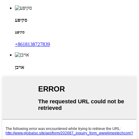
סקיפּע
סקיפּע
+8618138727839
אויבן