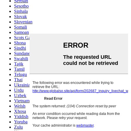
Serbian
Sesotho
Sinhala
Slovak
Slovenian
Somali
Samoan
Scots Gaelic
Shona
Sindhi
Sundanese
Swahili
Tajik
Tamil
Telugu
Thai
Ukrainian
Urdu
Uzbek
Vietnamese
Welsh
Xhosa
Yiddish
Yoruba
Zulu