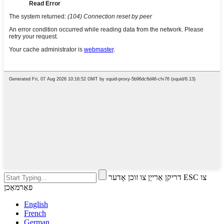
דריקן אַרייַן צו זוכן אָדער ESC צו
פאַרמאַכן
English
French
German